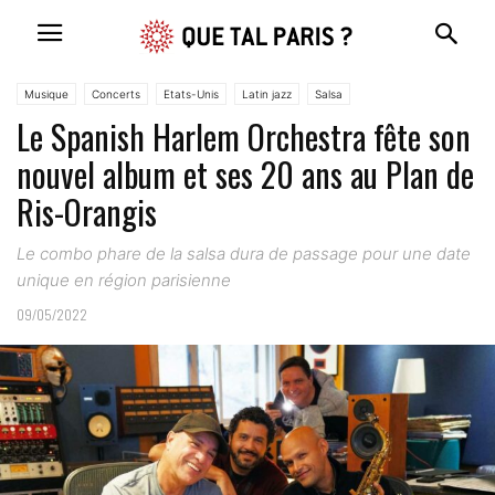
Musique
Concerts
Etats-Unis
Latin jazz
Salsa
Le Spanish Harlem Orchestra fête son
nouvel album et ses 20 ans au Plan de
Ris-Orangis
Le combo phare de la salsa dura de passage pour une date
unique en région parisienne
09/05/2022