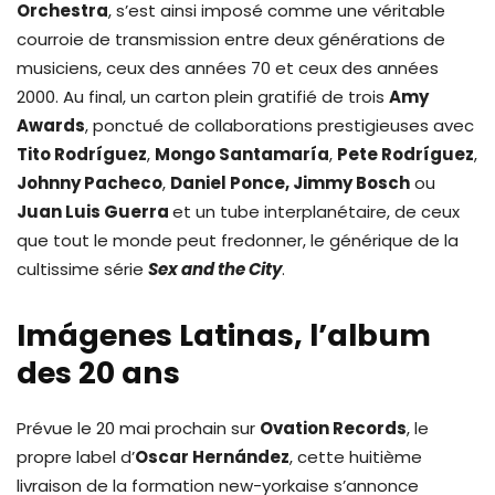
Orchestra
, s’est ainsi imposé comme une véritable
courroie de transmission entre deux générations de
musiciens, ceux des années 70 et ceux des années
2000. Au final, un carton plein gratifié de trois
Amy
Awards
, ponctué de collaborations prestigieuses avec
Tito Rodríguez
,
Mongo Santamar
í
a
,
Pete Rodríguez
,
Johnny Pacheco
,
Daniel Ponce, Jimmy Bosch
ou
Juan Luis Guerra
et un tube interplanétaire, de ceux
que tout le monde peut fredonner, le générique de la
cultissime série
Sex and the City
.
Imágenes Latinas, l’album
des 20 ans
Prévue le 20 mai prochain sur
Ovation Records
, le
propre label d’
Oscar Hernández
, cette huitième
livraison de la formation new-yorkaise s’annonce