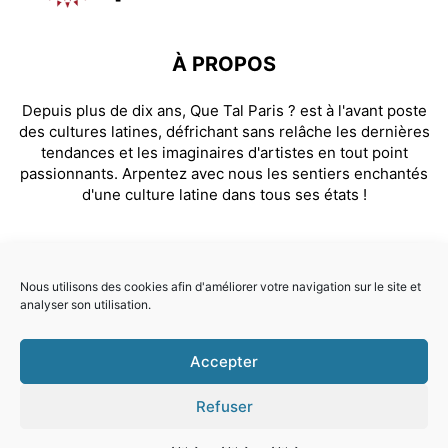
À PROPOS
Depuis plus de dix ans, Que Tal Paris ? est à l'avant poste
des cultures latines, défrichant sans relâche les dernières
tendances et les imaginaires d'artistes en tout point
passionnants. Arpentez avec nous les sentiers enchantés
d'une culture latine dans tous ses états !
SUIVEZ NOUS
Nous utilisons des cookies afin d'améliorer votre navigation sur le site et
analyser son utilisation.
Facebook
Instagram
Accepter
© Que Tal Paris ? 2026
Refuser