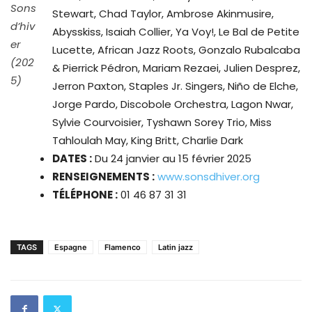
Sons
Stewart, Chad Taylor, Ambrose Akinmusire,
d’hiv
Abysskiss, Isaiah Collier, Ya Voy!, Le Bal de Petite
er
Lucette, African Jazz Roots, Gonzalo Rubalcaba
(202
& Pierrick Pédron, Mariam Rezaei, Julien Desprez,
5)
Jerron Paxton, Staples Jr. Singers, Niño de Elche,
Jorge Pardo, Discobole Orchestra, Lagon Nwar,
Sylvie Courvoisier, Tyshawn Sorey Trio, Miss
Tahloulah May, King Britt, Charlie Dark
DATES :
Du 24 janvier au 15 février 2025
RENSEIGNEMENTS :
www.sonsdhiver.org
TÉLÉPHONE :
01 46 87 31 31
TAGS
Espagne
Flamenco
Latin jazz