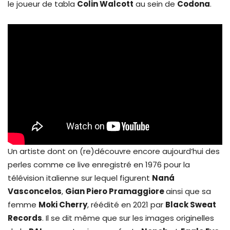
le joueur de tabla
Colin
Walcott
au sein de
Codona
.
Un artiste dont on (re)découvre encore aujourd’hui des
perles comme ce live enregistré en 1976 pour la
télévision italienne sur lequel figurent
Naná
Vasconcelos
,
Gian Piero Pramaggiore
ainsi que sa
femme
Moki Cherry
, réédité en 2021 par
Black Sweat
Records
. Il se dit même que sur les images originelles