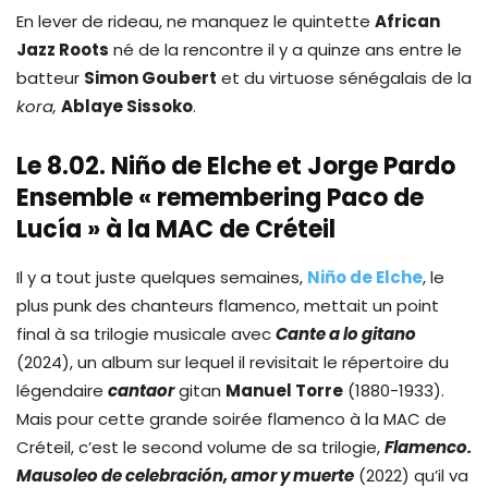
En lever de rideau, ne manquez le quintette
African
Jazz Roots
né de la rencontre il y a quinze ans entre le
batteur
Simon Goubert
et du virtuose sénégalais de la
kora,
Ablaye Sissoko
.
Le 8.02. Niño de Elche et Jorge Pardo
Ensemble « remembering Paco de
Lucía » à la MAC de Créteil
Il y a tout juste quelques semaines,
Niño de Elche
, le
plus punk des chanteurs flamenco, mettait un point
final à sa trilogie musicale avec
Cante a lo gitano
(2024), un album sur lequel il revisitait le répertoire du
légendaire
cantaor
gitan
Manuel Torre
(1880-1933).
Mais pour cette grande soirée flamenco à la MAC de
Créteil, c’est le second volume de sa trilogie,
Flamenco.
Mausoleo de celebración, amor y muerte
(2022) qu’il va