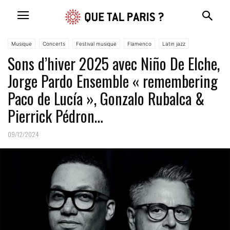
Musique
Concerts
Festival musique
Flamenco
Latin jazz
Sons d’hiver 2025 avec Niño De Elche,
Jorge Pardo Ensemble « remembering
Paco de Lucía », Gonzalo Rubalca &
Pierrick Pédron…
09/12/2024