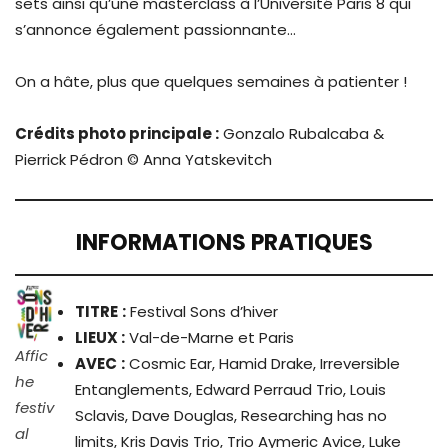
sets ainsi qu’une masterclass à l’Université Paris 8 qui
s’annonce également passionnante…
On a hâte, plus que quelques semaines à patienter !
Crédits photo principale :
Gonzalo Rubalcaba &
Pierrick Pédron © Anna Yatskevitch
INFORMATIONS PRATIQUES
TITRE
:
Festival Sons d’hiver
LIEUX :
Val-de-Marne et Paris
Affic
AVEC
:
Cosmic Ear, Hamid Drake, Irreversible
he
Entanglements, Edward Perraud Trio, Louis
festiv
Sclavis, Dave Douglas, Researching has no
al
limits, Kris Davis Trio, Trio Aymeric Avice, Luke