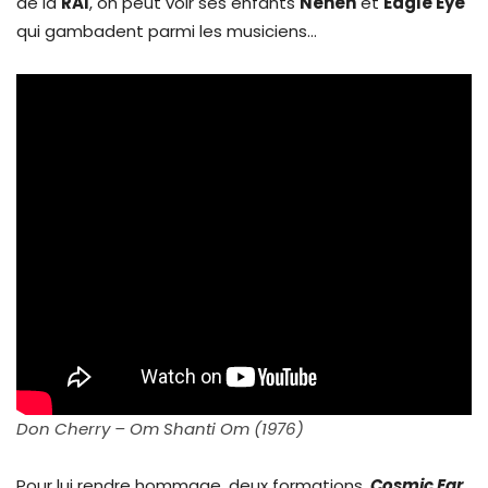
de la
RAI
, on peut voir ses enfants
Neneh
et
Eagle Eye
qui gambadent parmi les musiciens…
Don Cherry ‎– Om Shanti Om (1976)
Pour lui rendre hommage, deux formations,
Cosmic Ear
,