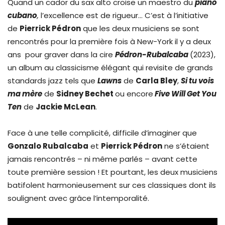
Quand un cador du sax alto croise un maestro du
piano
cubano
,
l’excellence est de rigueur… C’est à l’initiative
de
Pierrick Pédron
que les deux musiciens se sont
rencontrés pour la première fois à New-York il y a deux
ans pour graver dans la cire
Pédron-Rubalcaba
(2023),
un album au classicisme élégant qui revisite de grands
standards jazz tels que
Lawns
de
Carla Bley
,
Si tu vois
ma mère
de
Sidney Bechet
ou encore
Five Will Get You
Ten
de
Jackie McLean
.
Face à une telle complicité, difficile d’imaginer que
Gonzalo Rubalcaba
et
Pierrick Pédron
ne s’étaient
jamais rencontrés – ni même parlés – avant cette
toute première session ! Et pourtant, les deux musiciens
batifolent harmonieusement sur ces classiques dont ils
soulignent avec grâce l’intemporalité.