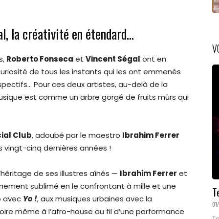
, la créativité en étendard…
V
s,
Roberto Fonseca
et
Vincent Ségal
ont en
riosité de tous les instants qui les ont emmenés
pectifs… Pour ces deux artistes, au-delà de la
 musique est comme un arbre gorgé de fruits mûrs qui
ial Club
, adoubé par le maestro
Ibrahim Ferrer
 vingt-cinq dernières années !
’héritage de ses illustres aînés —
Ibrahim Ferrer
et
nnement sublimé en le confrontant à mille et une
T
b avec
Yo !
, aux musiques urbaines avec la
01
voire même à l’afro-house au fil d’une performance
Te