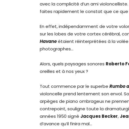
avec la complicité d’un ami violoncelliste
faites rapidement le constat que ce que
En effet, indépendamment de votre volon
sur les lobes de votre cortex cérébral, c
Havane
étaient réinterprétées à la volé
photographes…
Alors, quels paysages sonores
Roberto 
oreilles et à nos yeux ?
Tout commence par le superbe
Rumbo a
violoncelle prend lentement son envol. S
arpèges de piano ombrageux ne prennent le 
contrepoint, souligne toute la dramaturgie
années 1950 signé
Jacques Becker
,
Jea
d’avance qu’il finira mal…