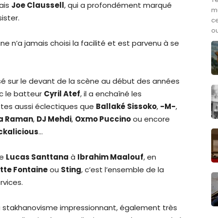
ais
Joe Claussell
, qui a profondément marqué
m
ister.
ce
ou
ane n’a jamais choisi la facilité et est parvenu à se
lsé sur le devant de la scène au début des années
c le batteur
Cyril Atef
, il a enchaîné les
stes aussi éclectiques que
Ballaké Sissoko
,
-M-
,
a Raman
,
DJ Mehdi
,
Oxmo Puccino
ou encore
ckalicious
…
de
Lucas Santtana
à
Ibrahim Maalouf
, en
itte Fontaine
ou
Sting
, c’est l’ensemble de la
rvices.
 au stakhanovisme impressionnant, également très