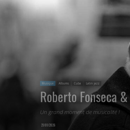
Musique
Albums
Cuba
Latin jazz
Roberto Fonseca & 
Un grand moment de musicalité !
21/01/2026