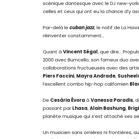
scénique dantesque avec le DJ new-york
celles et ceux qui ont eu la chance d’y ass
Par-delà le
cuban jazz
, le natif de La Hav
réinventer constamment…
Quant à
Vincent Ségal
, que dire… Propu
2000 avec Bumcello, son fameux duo ave
collaborations fructueuses avec des arti
Piers Faccini
,
Mayra Andrade
,
Susheel
l’excellent combo hip-hop californien
Bla
De
Cesária Évora
à
Vanessa Paradis
, 
passant par
Lhasa
,
Alain Bashung
,
Brig
planète musique qui s’est attaché ses se
Un musicien sans ornières ni frontières,