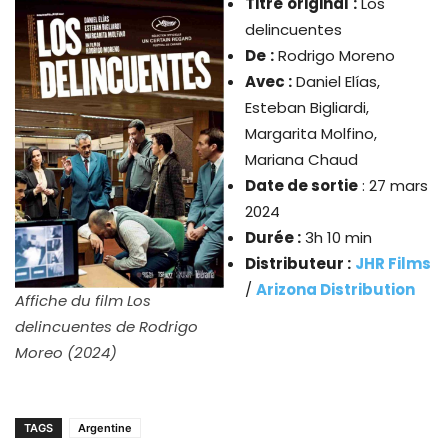
Titre
original
:
Los
delincuentes
De
:
Rodrigo Moreno
Avec :
Daniel Elías,
Esteban Bigliardi,
Margarita Molfino,
Mariana Chaud
Date de sortie
: 27 mars
2024
Durée :
3h 10 min
Distributeur :
JHR Films
/
Arizona Distribution
Affiche du film Los
delincuentes de Rodrigo
Moreo (2024)
TAGS
Argentine