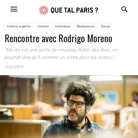
Cinéma argentin
Cinéma
Interviews
Réalisateurs
Social
Rencontre avec Rodrigo Moreno
"Morán est une sorte de nouveau Robin des Bois, on
pourrait dire qu'il commet un crime pour les autres."
21/02/2024