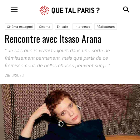
Cinéma espagnol
Cinéma
En salle
Interviews
Réalisateurs
Rencontre avec Itsaso Arana
" Je sais que je vivrai toujours dans une sorte de
frémissement permanent, mais qu’à partir de ce
frémissement, de belles choses peuvent surgir "
26/10/2023