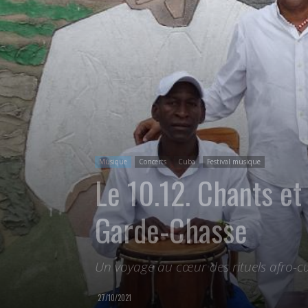
Musique
Concerts
Cuba
Festival musique
Le 10.12. Chants et
Garde-Chasse
Un voyage au cœur des rituels afro-c
27/10/2021