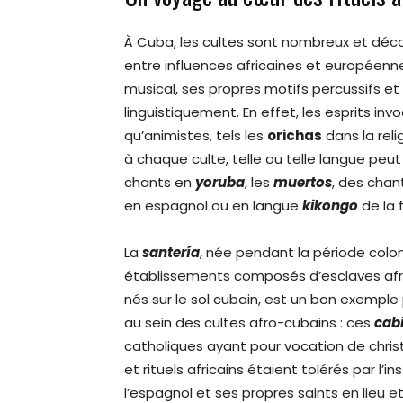
À Cuba, les cultes sont nombreux et déco
entre influences africaines et européenn
musical, ses propres motifs percussifs e
linguistiquement. En effet, les esprits in
qu’animistes, tels les
orichas
dans la reli
à chaque culte, telle ou telle langue peut ê
chants en
yoruba
, les
muertos
, des chan
en espagnol ou en langue
kikongo
de la 
La
santería
, née pendant la période colo
établissements composés d’esclaves afric
nés sur le sol cubain, est un bon exempl
au sein des cultes afro-cubains : ces
cab
catholiques ayant pour vocation de christi
et rituels africains étaient tolérés par l’i
l’espagnol et ses propres saints en lieu e