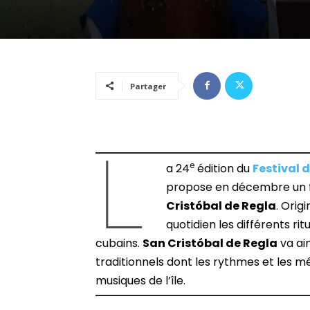
Partager
L
e
a 24
édition du
Festival 
propose en décembre un f
Cristóbal de Regla
. Orig
quotidien les différents ri
cubains.
San Cristóbal de Regla
va ai
traditionnels dont les rythmes et les m
musiques de l’île.