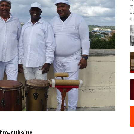
m
ce
ou
fro-cubains