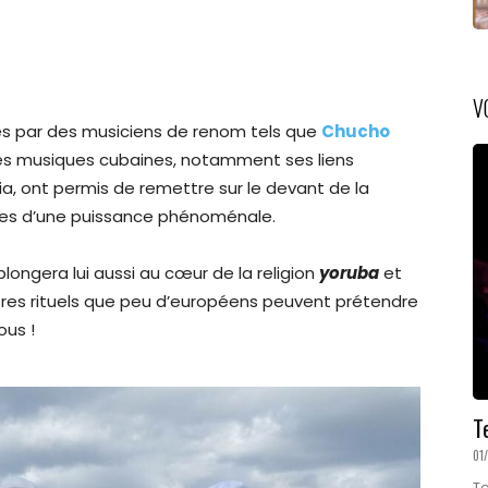
V
es par des musiciens de renom tels que
Chucho
 des musiques cubaines, notamment ses liens
ia, ont permis de remettre sur le devant de la
les d’une puissance phénoménale.
longera lui aussi au cœur de la religion
yoruba
et
utres rituels que peu d’européens peuvent prétendre
nous !
T
01
Te