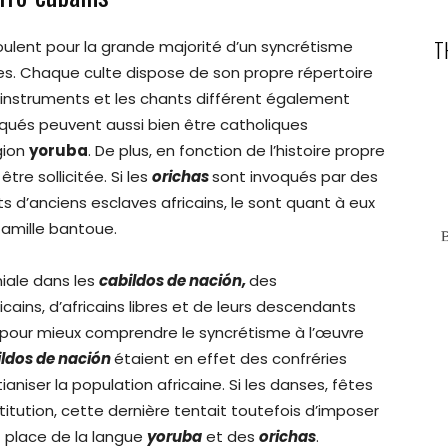
T
ulent pour la grande majorité d’un syncrétisme
es. Chaque culte dispose de son propre répertoire
t instruments et les chants différent également
voqués peuvent aussi bien être catholiques
gion
yoruba
. De plus, en fonction de l’histoire propre
tre sollicitée. Si les
orichas
sont invoqués par des
ts d’anciens esclaves africains, le sont quant à eux
famille bantoue.
niale dans les
cabildos de nación,
des
ains, d’africains libres et de leurs descendants
e pour mieux comprendre le syncrétisme à l’œuvre
ildos de nación
étaient en effet des confréries
aniser la population africaine. Si les danses, fêtes
nstitution, cette dernière tentait toutefois d’imposer
t place de la langue
yoruba
et des
orichas
.