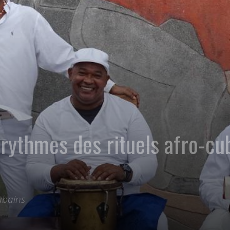
 rythmes des rituels afro-cu
ubains