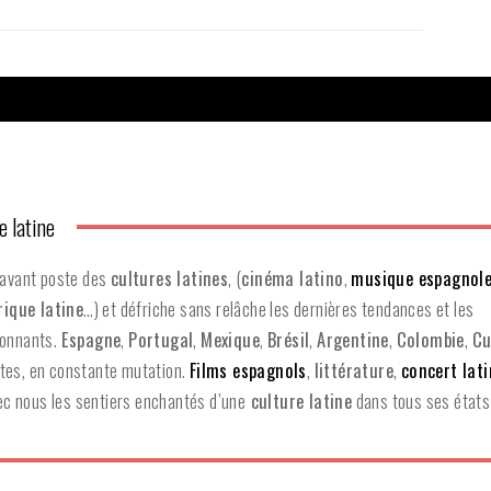
e latine
'avant poste des
cultures latines
, (
cinéma latino
,
musique espagnol
ique latine
…) et défriche sans relâche les dernières tendances et les
ionnants.
Espagne
,
Portugal
,
Mexique
,
Brésil
,
Argentine
,
Colombie
,
Cu
tes, en constante mutation.
Films espagnols
,
littérature
,
concert lat
ec nous les sentiers enchantés d’une
culture latine
dans tous ses états 