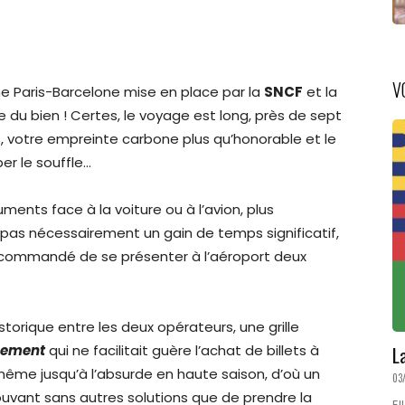
V
igne Paris-Barcelone mise en place par la
SNCF
et la
 du bien ! Certes, le voyage est long, près de sept
s, votre empreinte carbone plus qu’honorable et le
r le souffle…
ents face à la voiture ou à l’avion, plus
t pas nécessairement un gain de temps significatif,
 recommandé de se présenter à l’aéroport deux
orique entre les deux opérateurs, une grille
L
gement
qui ne facilitait guère l’achat de billets à
t même jusqu’à l’absurde en haute saison, d’où un
03
uvant sans autres solutions que de prendre la
El