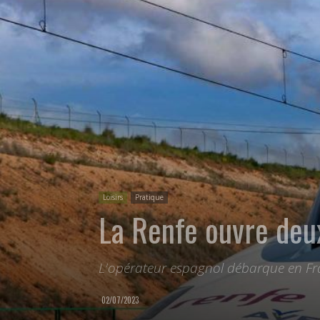
Loisirs
Pratique
La Renfe ouvre deu
L'opérateur espagnol débarque en Fran
02/07/2023