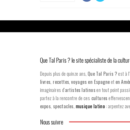
Que Tal Paris ? le site spécialiste de la cultur
Depuis plus de quinze ans,
Que Tal Paris ?
est à l
livres
,
recettes
,
voyages en Espagne
et
en
Amér
imaginaires d'
artistes
latinos
en tout point pass
partez à la rencontre de ces
cultures
effervescen
expos
,
spectacles
,
musique latino
: arpentez av
Nous suivre