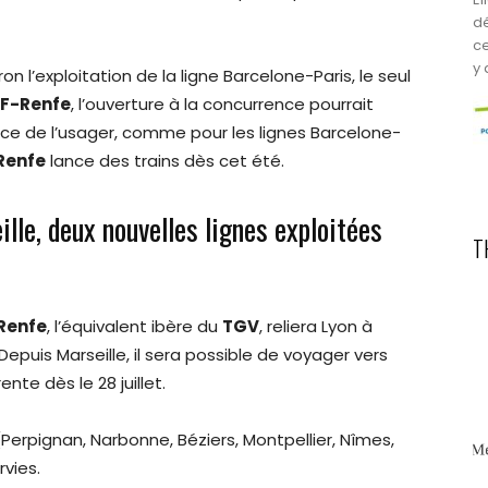
dé
ce
y a
n l’exploitation de la ligne Barcelone-Paris, le seul
F-Renfe
, l’ouverture à la concurrence pourrait
ce de l’usager, comme pour les lignes Barcelone-
Renfe
lance des trains dès cet été.
lle, deux nouvelles lignes exploitées
T
Renfe
, l’équivalent ibère du
TGV
, reliera Lyon à
epuis Marseille, il sera possible de voyager vers
te dès le 28 juillet.
(Perpignan, Narbonne, Béziers, Montpellier, Nîmes,
vies.