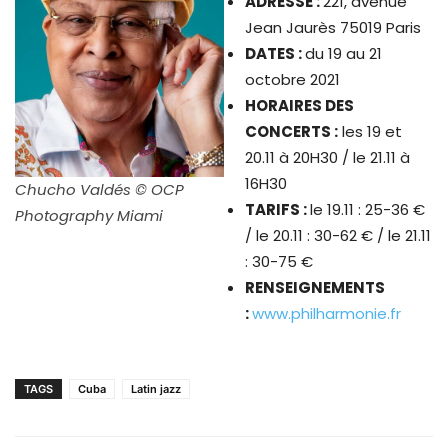
ADRESSE :
221, avenue
Jean Jaurès 75019 Paris
DATES :
du 19 au 21
octobre 2021
HORAIRES DES
CONCERTS :
les 19 et
20.11 à 20H30 / le 21.11 à
16H30
Chucho Valdés © OCP
TARIFS :
le 19.11 : 25-36 €
Photography Miami
/ le 20.11 : 30-62 € / le 21.11
: 30-75 €
RENSEIGNEMENTS
:
www.philharmonie.fr
TAGS
Cuba
Latin jazz