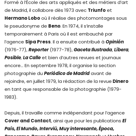
Formé à l’École des arts appliqués et des métiers d’art
de Madrid, il collabore dès 1973 avec
Triunfo
et
Hermano Lobo
où il réalise des photomontages sous
le pseudonyme de
Beno
. En 1974, il s’installe
temporairement à Paris où il est embauché par
l’agence
Sipa Press
. Il a ensuite contribué à
Opinión
(1976-77),
Reporter
(1977-78),
Gaceta Ilustrada
,
Líbera
,
Posible
,
La Calle
et bien d’autres revues et journaux
encore… En septembre 1978, il organise la section
photographie du
Periódico de Madrid
avant de
rejoindre, en juillet 1979, la rédaction de la revue
Dinero
en tant que responsable de la photographie (1979-
1983).
Depuis, il travaille comme indépendant pour l’agence
Cover and Contact
, ainsi que pour les publications
El
País, El Mundo, Interviú, Muy interesante, Época,