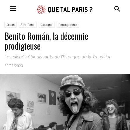
Expos
À l'affiche
Espagne
Photographie
Benito Román, la décennie
prodigieuse
Les clichés éblouissants de l’Espagne de la Transition
30/08/2023