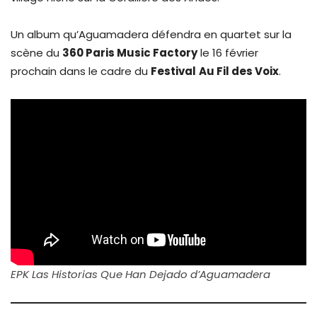
Un album qu’Aguamadera défendra en quartet sur la
scène du
360 Paris Music Factory
le 16 février
prochain dans le cadre du
Festival
Au Fil des Voix
.
EPK Las Historias Que Han Dejado d’Aguamadera