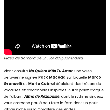
Vidéo de Sombra De La Flor d’Aguamadera
Vient ensuite
No Quiero Más Tu Amor
, une valse
péruvienne signée
Paco Maceda
sur laquelle
Marco
Grancelli
et
María Cabral
déploient des trésors de
vocalises et d’harmonies inspirées. Autre point d’orgue
de l’album,
Alma de Rezabaille
, dont le rythme sinueux
vous emmène peu à peu faire la fête dans un petit
village niché sur la Cordillère des Andes.