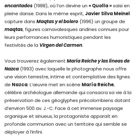
encantados
(1988), où l’on devine un
« Quolla »
saisi en
pleine danse. Dans le même esprit,
Javier Silva Meinel
capture dans
Maqtas y el bolero
(1996) un groupe de
maqtas
, figures carnavalesques andines connues pour
leurs performances humoristiques pendant les
festivités de la
Virgen del Carmen
.
Vous trouverez également
María Reiche y las líneas de
Nazca
(1993) avec laquelle le photographe nous offre
une vision terrestre, intime et contemplative des lignes
de
Nazca
. L’œuvre met en scène
María Reiche
,
célèbre archéologue allemande qui consacra sa vie à la
préservation de ces géoglyphes précolombiens datant
d’environ 500 av. J.-C. Face à cet immense paysage
organique et sinueux, la protagoniste apparaît en
profonde communion avec un territoire qui semble se
déployer à l’infini.