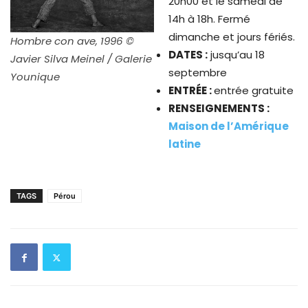
20h00 et le samedi de
14h à 18h. Fermé
dimanche et jours fériés.
Hombre con ave, 1996 ©
DATES :
jusqu’au 18
Javier Silva Meinel / Galerie
septembre
Younique
ENTRÉE :
entrée gratuite
RENSEIGNEMENTS :
Maison de l’Amérique
latine
TAGS
Pérou