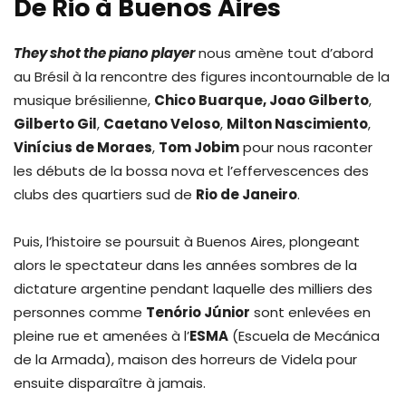
De Rio à Buenos Aires
They shot the piano player
nous amène tout d’abord
au Brésil à la rencontre des figures incontournable de la
musique brésilienne,
Chico Buarque, Joao Gilberto
,
Gilberto Gil
,
Caetano Veloso
,
Milton Nascimiento
,
Vinícius de Moraes
,
Tom Jobim
pour nous raconter
les débuts de la bossa nova et l’effervescences des
clubs des quartiers sud de
Rio de Janeiro
.
Puis, l’histoire se poursuit à Buenos Aires, plongeant
alors le spectateur dans les années sombres de la
dictature argentine pendant laquelle des milliers des
personnes comme
Tenório Júnior
sont enlevées en
pleine rue et amenées à l’
ESMA
(Escuela de Mecánica
de la Armada), maison des horreurs de Videla pour
ensuite disparaître à jamais.