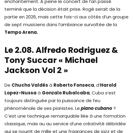
enchantement. À peine le concert de l’an passé
terminé que la décision était prise. Rogê serait de la
partie en 2026, mais cette fois-ci aux côtés d’un groupe
de sept musiciens dans l’ambiance survoltée de la
Tempo Arena.
Le 2.08. Alfredo Rodriguez &
Tony Succar « Michael
Jackson Vol 2 »
De
Chucho Valdés
à
Roberto Fonseca
, d’
Harold
Lopez-Nussa
à
Gonzalo Rubalcaba
, Cuba s’est
toujours distinguée par la puissance de feu
phénoménale de ses pianistes. Le
piano cubano
?
C’est une technique remarquable liée à une formation
classique, mais au au service d’une créativité débridée
qui se nourrit de mille et une fragrances de jazz et de