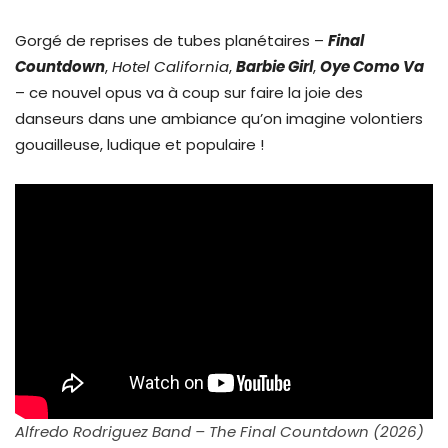
Gorgé de reprises de tubes planétaires –
Final
Countdown
,
Hotel California
,
Barbie Girl
,
Oye Como Va
– ce nouvel opus va à coup sur faire la joie des
danseurs dans une ambiance qu’on imagine volontiers
gouailleuse, ludique et populaire !
Alfredo Rodriguez Band – The Final Countdown (2026)