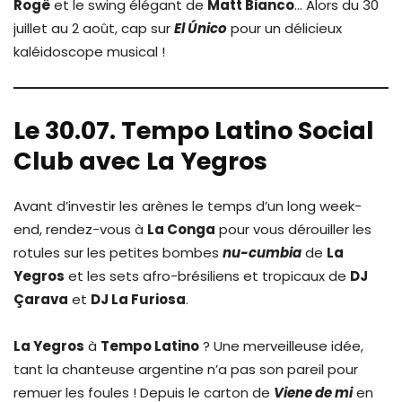
Rogê
et le swing élégant de
Matt Bianco
… Alors du 30
juillet au 2 août, cap sur
El Único
pour un délicieux
kaléidoscope musical !
Le 30.07. Tempo Latino Social
Club avec La Yegros
Avant d’investir les arènes le temps d’un long week-
end, rendez-vous à
La Conga
pour vous dérouiller les
rotules sur les petites bombes
nu-cumbia
de
La
Yegros
et les sets afro-brésiliens et tropicaux de
DJ
Çarava
et
DJ La Furiosa
.
La Yegros
à
Tempo Latino
? Une merveilleuse idée,
tant la chanteuse argentine n’a pas son pareil pour
remuer les foules ! Depuis le carton de
Viene de mi
en