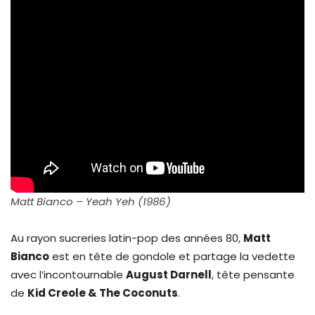
Matt Bianco – Yeah Yeh (1986)
Au rayon sucreries latin-pop des années 80,
Matt
Bianco
est en tête de gondole et partage la vedette
avec l’incontournable
August Darnell
, tête pensante
de
Kid Creole & The Coconuts
.