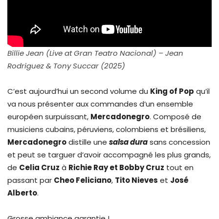
Billie Jean (Live at Gran Teatro Nacional) – Jean
Rodriguez & Tony Succar (2025)
C’est aujourd’hui un second volume du
King of Pop
qu’il
va nous présenter aux commandes d’un ensemble
européen surpuissant,
Mercadonegro
. Composé de
musiciens cubains, péruviens, colombiens et brésiliens,
Mercadonegro
distille une
salsa dura
sans concession
et peut se targuer d’avoir accompagné les plus grands,
de
Celia Cruz
à
Richie Ray et Bobby Cruz
tout en
passant par
Cheo Feliciano
,
Tito Nieves
et
José
Alberto
.
Grosse ambiance garantie !