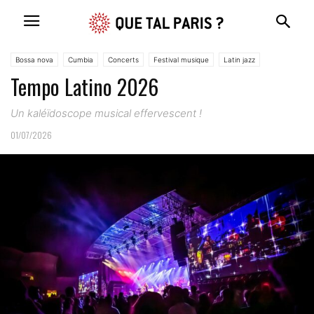
Bossa nova
Cumbia
Concerts
Festival musique
Latin jazz
Tempo Latino 2026
Musique
Salsa
Un kaléïdoscope musical effervescent !
01/07/2026