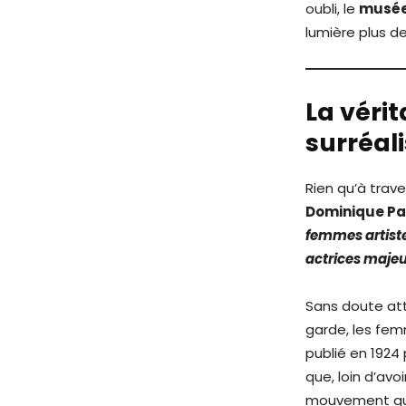
oubli, le
musée
lumière plus d
La véri
surréa
Rien qu’à trav
Dominique Pa
femmes artiste
actrices majeu
Sans doute att
garde, les fem
publié en 1924
que, loin d’avo
mouvement que 