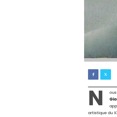
N
ous
Gio
app
artistique du X