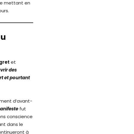
te mettant en
urs.
du
Agret
et
uvrir des
rt et pourtant
vement d’avant-
anifeste
fut
nons conscience
ant dans le
ontinueront à