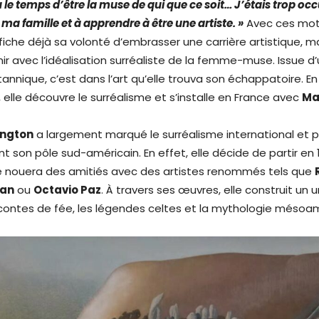
u le temps d’être la muse de qui que ce soit… J’étais trop o
 ma famille et à apprendre à être une artiste. »
Avec ces mot
fiche déjà sa volonté d’embrasser une carrière artistique, ma
inir avec l’idéalisation surréaliste de la femme-muse. Issue d
annique, c’est dans l’art qu’elle trouva son échappatoire. En 
 elle découvre le surréalisme et s’installe en France avec
Ma
ington
a largement marqué le surréalisme international et p
t son pôle sud-américain. En effet, elle décide de partir en
e nouera des amitiés avec des artistes renommés tels que
ran
ou
Octavio Paz
. À travers ses œuvres, elle construit un u
s contes de fée, les légendes celtes et la mythologie mésoa