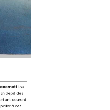
iacometti
ou
 En dépit des
portant courant
 palier à cet