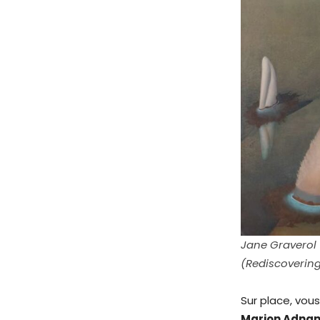
Jane Graverol (
(Rediscoverin
Sur place, vou
Marion Adna