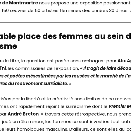
 de Montmartre
nous propose une exposition passionnan
e 150 œuvres de 50 artistes féminines des années 30 à nos jo
table place des femmes au sein 
lisme
ers le titre, la question est posée sans ambages : pour
Alix 
ïni
, les commissaires de l’exposition,
« Il s’agit de faire déco
s et poètes mésestimées par les musées et le marché de l’a
res du mouvement surréaliste. »
irées par la liberté et la créativité sans limites de ce mou
mes ont rapidement rejoint le surréalisme dont le
Premier M
 par
André Breton
. À travers cette rétrospective, nous pre
ir joué un rôle mineur, les femmes se sont investies tout aut
leurs homologues masculins. D’ailleurs, ce sont elles qui c