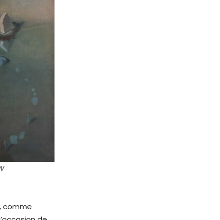
AW
us, comme
 l’occasion de