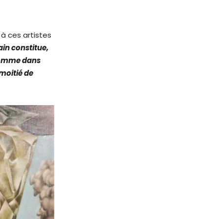
 à ces artistes
in constitue,
, comme dans
moitié de