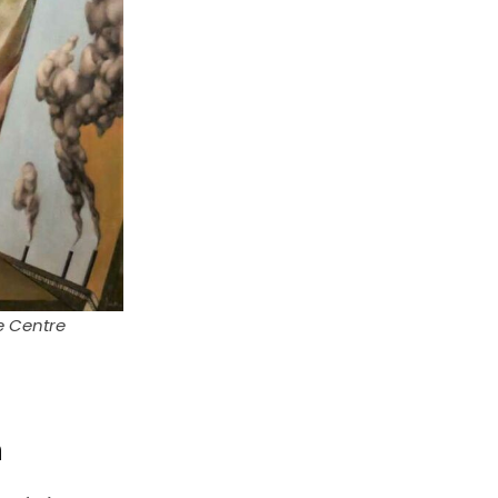
e Centre
n