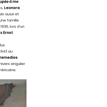
ccupée à me
s,
Leonora
is aussi et
’une famille
1936, lors d’un
x Ernst
.
lus
 1943 au
Remedios
nivers singulier
méricaine.