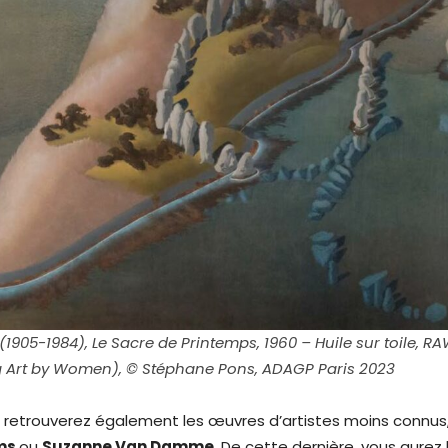
1905-1984), Le Sacre de Printemps, 1960 – Huile sur toile, R
g Art by Women), © Stéphane Pons, ADAGP Paris 2023
s retrouverez également les œuvres d’artistes moins conn
ms
ou
Suzanne Van Damme
. De cette dernière, vous aurez