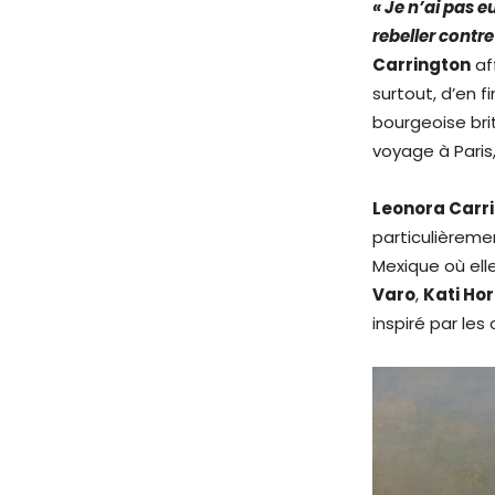
« Je n’ai pas e
rebeller contre
Carrington
af
surtout, d’en f
bourgeoise brit
voyage à Paris,
Leonora Carr
particulièremen
Mexique où ell
Varo
,
Kati Ho
inspiré par le