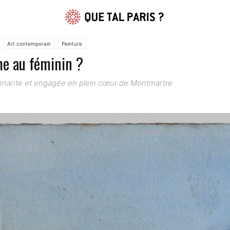
Art contemporain
Peinture
me au féminin ?
nnante et engagée en plein cœur de Montmartre