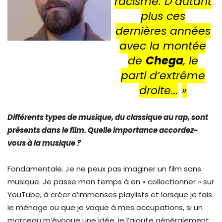
racisme. D’autant
plus ces
dernières années
avec la montée
de
Chega
, le
parti d’extrême
droite
..
.
»
Différents types de musique, du classique au rap, sont
présents dans le film. Quelle importance accordez-
vous à la musique ?
Fondamentale. Je ne peux pas imaginer un film sans
musique. Je passe mon temps à en « collectionner » sur
YouTube, à créer d’immenses playlists et lorsque je fais
le ménage ou que je vaque à mes occupations, si un
morceau m’évoque une idée, je l’ajoute généralement