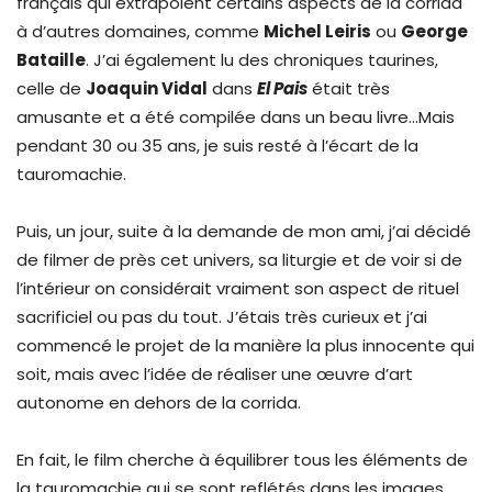
français qui extrapolent certains aspects de la corrida
à d’autres domaines, comme
Michel Leiris
ou
George
Bataille
. J’ai également lu des chroniques taurines,
celle de
Joaquin Vidal
dans
El Pais
était très
amusante et a été compilée dans un beau livre…Mais
pendant 30 ou 35 ans, je suis resté à l’écart de la
tauromachie.
Puis, un jour, suite à la demande de mon ami, j’ai décidé
de filmer de près cet univers, sa liturgie et de voir si de
l’intérieur on considérait vraiment son aspect de rituel
sacrificiel ou pas du tout. J’étais très curieux et j’ai
commencé le projet de la manière la plus innocente qui
soit, mais avec l’idée de réaliser une œuvre d’art
autonome en dehors de la corrida.
En fait, le film cherche à équilibrer tous les éléments de
la tauromachie qui se sont reflétés dans les images