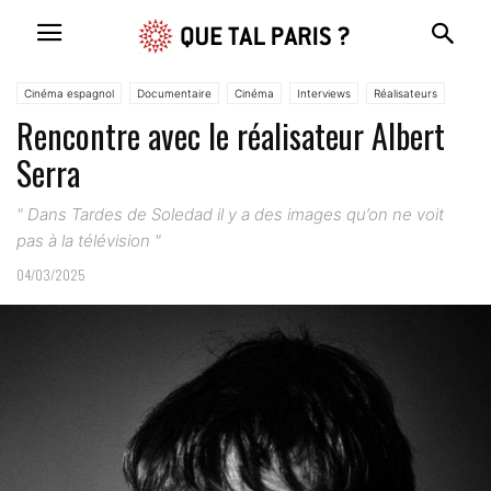
Cinéma espagnol
Documentaire
Cinéma
Interviews
Réalisateurs
Rencontre avec le réalisateur Albert
Serra
" Dans Tardes de Soledad il y a des images qu’on ne voit
pas à la télévision "
04/03/2025