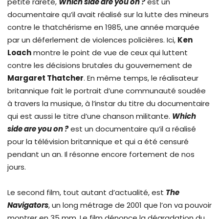
petite rareté,
Which side are you on ?
est un
documentaire qu’il avait réalisé sur la lutte des mineurs
contre le thatchérisme en 1985, une année marquée
par un déferlement de violences policières. Ici,
Ken
Loach
montre le point de vue de ceux qui luttent
contre les décisions brutales du gouvernement de
Margaret Thatcher
. En même temps, le réalisateur
britannique fait le portrait d’une communauté soudée
à travers la musique, à l’instar du titre du documentaire
qui est aussi le titre d’une chanson militante.
Which
side are you on ?
est un documentaire qu’il a réalisé
pour la télévision britannique et qui a été censuré
pendant un an. Il résonne encore fortement de nos
jours.
Le second film, tout autant d’actualité, est
The
Navigators
, un long métrage de 2001 que l’on va pouvoir
montrer en 35 mm. Le film dénonce la dégradation du