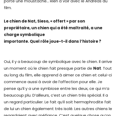
porte une moustache… Rien à voir avec le Andreas du
film.
Le chien de Nat, Sieso, « offert » par son
propriétaire, un chien qui a été maltraité, a une
charge symbolique
importante. Quel rôle joue-t-il dans l’histoire ?
Oui, il y a beaucoup de symbolique avec le chien. Il arrive
un moment où le chien fait presque partie de
Nat
. Tout
au long du film, elle apprend à aimer ce chien et celui-ci
commence aussi à avoir de l’affection pour elle. Je
pense qu’il y a une symbiose entre les deux, ce qui m’a
beaucoup plu. D’ailleurs, c’est un chien très spécial. Il a
un regard particulier. Le fait qu’il soit hermaphrodite fait
de lui un chien également très isolé. Les autres chiens le
regardaient avec méfiance. C’est quelque chose qu’on