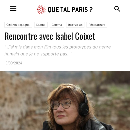
Cinéma espagnol
Drame
Cinéma
Interviews
Réalisateurs
Rencontre avec Isabel Coixet
" J'ai mis dans mon film tous les prototypes du genre
humain que je ne supporte pas..."
15/09/2024