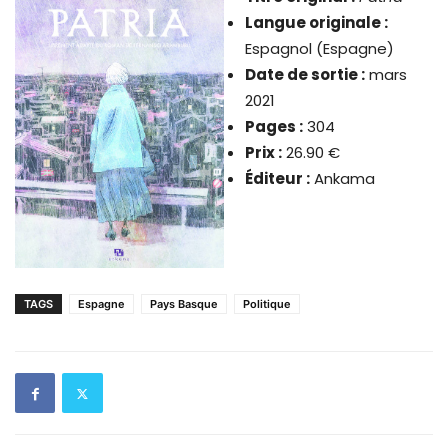
Langue originale :
Espagnol (Espagne)
Date de sortie :
mars
2021
Pages :
304
Prix :
26.90 €
Éditeur :
Ankama
TAGS
Espagne
Pays Basque
Politique