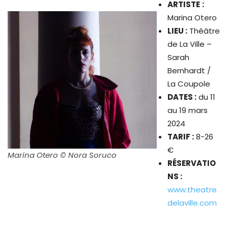
ARTISTE
:
Marina Otero
LIEU :
Théâtre
de La Ville –
Sarah
Bernhardt /
La Coupole
DATES :
du 11
au 19 mars
2024
TARIF :
8-26
€
Marina Otero © Nora Soruco
RÉSERVATIO
NS :
www.theatre
delaville.com