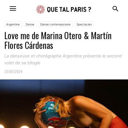
Argentine
Danse
Danse contemporaine
Spectacles
Love me de Marina Otero & Martín
Flores Cárdenas
La danseuse et chorégraphe Argentine présente le second
volet de sa trilogie
22/02/2024