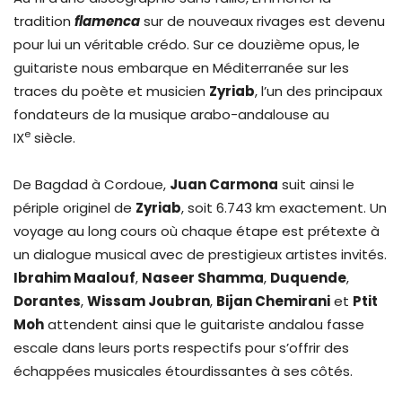
tradition
flamenca
sur de nouveaux rivages est devenu
pour lui un véritable crédo. Sur ce douzième opus, le
guitariste nous embarque en Méditerranée sur les
traces du poète et musicien
Zyriab
, l’un des principaux
fondateurs de la musique arabo-andalouse au
e
IX
siècle.
De Bagdad à Cordoue,
Juan Carmona
suit ainsi le
périple originel de
Zyriab
, soit 6.743 km exactement. Un
voyage au long cours où chaque étape est prétexte à
un dialogue musical avec de prestigieux artistes invités.
Ibrahim Maalouf
,
Naseer Shamma
,
Duquende
,
Dorantes
,
Wissam Joubran
,
Bijan Chemirani
et
Ptit
Moh
attendent ainsi que le guitariste andalou fasse
escale dans leurs ports respectifs pour s’offrir des
échappées musicales étourdissantes à ses côtés.