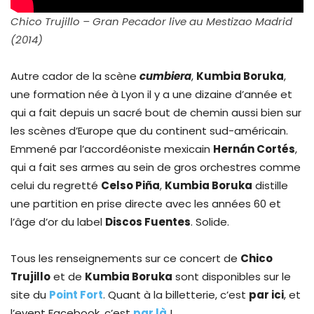
Chico Trujillo – Gran Pecador live au Mestizao Madrid
(2014)
Autre cador de la scène
cumbiera
,
Kumbia Boruka
,
une formation née à Lyon il y a une dizaine d’année et
qui a fait depuis un sacré bout de chemin aussi bien sur
les scènes d’Europe que du continent sud-américain.
Emmené par l’accordéoniste mexicain
Hernán Cortés
,
qui a fait ses armes au sein de gros orchestres comme
celui du regretté
Celso Piña
,
Kumbia Boruka
distille
une partition en prise directe avec les années 60 et
l’âge d’or du label
Discos Fuentes
. Solide.
Tous les renseignements sur ce concert de
Chico
Trujillo
et de
Kumbia Boruka
sont disponibles sur le
site du
Point Fort
. Quant à la billetterie, c’est
par ici
, et
l’event Facebook, c’est
par là
!