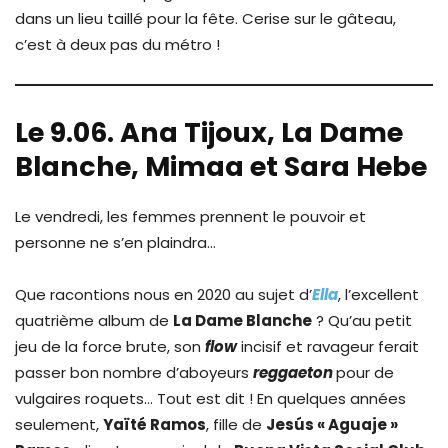
dans un lieu taillé pour la fête. Cerise sur le gâteau,
c’est à deux pas du métro !
Le 9.06. Ana Tijoux, La Dame
Blanche, Mimaa et Sara Hebe
Le vendredi, les femmes prennent le pouvoir et
personne ne s’en plaindra…
Que racontions nous en 2020 au sujet d’
Ella
, l’excellent
quatrième album de
La Dame Blanche
? Qu’au petit
jeu de la force brute, son
flow
incisif et ravageur ferait
passer bon nombre d’aboyeurs
reggaeton
pour de
vulgaires roquets… Tout est dit ! En quelques années
seulement,
Yaïté Ramos
, fille de
Jesús « Aguaje »