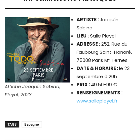
ARTISTE
:
Joaquín
Sabina
LIEU :
Salle Pleyel
ADRESSE :
252, Rue du
Faubourg Saint-Honoré,
75008 Paris M° Ternes
DATE & HORAIRE :
le 23
septembre à 20h
PRIX :
49.50-99 €
Affiche Joaquín Sabina,
RENSEIGNEMENTS :
Pleyel, 2023
www.sallepleyel.fr
TAGS
Espagne