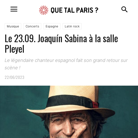
Musique
Concerts
Espagne
Latin rock
Le 23.09. Joaquín Sabina à la salle
Pleyel
Le légendaire chanteur espagnol fait son grand retour sur
scène !
22/06/2023