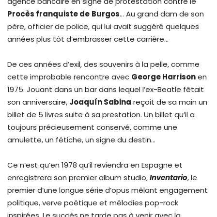
agence bancaire en signe de protestation contre le
Procès franquiste de
Burgos
… Au grand dam de son
père, officier de police, qui lui avait suggéré quelques
années plus tôt d’embrasser cette carrière…
De ces années d’exil, des souvenirs à la pelle, comme
cette improbable rencontre avec
George Harrison
en
1975. Jouant dans un bar dans lequel l’ex-Beatle fêtait
son anniversaire,
Joaquín Sabina
reçoit de sa main un
billet de 5 livres suite à sa prestation. Un billet qu’il a
toujours précieusement conservé, comme une
amulette, un fétiche, un signe du destin…
Ce n’est qu’en 1978 qu’il reviendra en Espagne et
enregistrera son premier album studio,
Inventario
, le
premier d’une longue série d’opus mêlant engagement
politique, verve poétique et mélodies pop-rock
inspirées. Le succès ne tarde pas à venir avec la