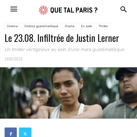
Cinéma
Cinéma guatémaltèque
Drame
En salle
Thriller
Le 23.08. Infiltrée de Justin Lerner
Un thriller vertigineux au sein d'une mara guatémaltèque
21/07/2023