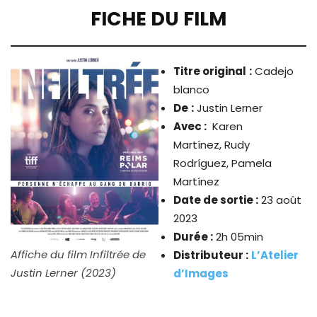
FICHE DU FILM
Titre original
:
Cadejo
blanco
De
:
Justin Lerner
Avec :
Karen
Martínez, Rudy
Rodríguez, Pamela
Martínez
Date de sortie :
23 août
2023
Durée :
2h 05min
Affiche du film Infiltrée de
Distributeur :
L’Atelier
Justin Lerner (2023)
d’Images