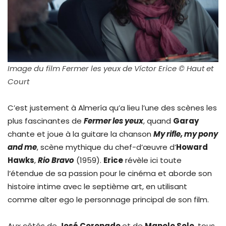
Image du film Fermer les yeux de Víctor Erice © Haut et
Court
C’est justement à Almería qu’a lieu l’une des scènes les
plus fascinantes de
Fermer les yeux
, quand
Garay
chante et joue à la guitare la chanson
My rifle, my pony
and me
, scène mythique du chef-d’œuvre d’
Howard
Hawks
,
Rio Bravo
(1959).
Erice
révèle ici toute
l’étendue de sa passion pour le cinéma et aborde son
histoire intime avec le septième art, en utilisant
comme alter ego le personnage principal de son film.
Aux côtés de
José Coronado
et de
Manolo Solo
, tous