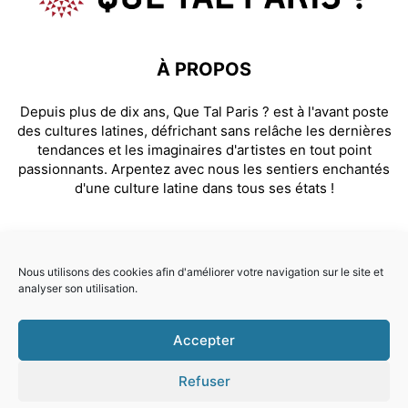
À PROPOS
Depuis plus de dix ans, Que Tal Paris ? est à l'avant poste
des cultures latines, défrichant sans relâche les dernières
tendances et les imaginaires d'artistes en tout point
passionnants. Arpentez avec nous les sentiers enchantés
d'une culture latine dans tous ses états !
SUIVEZ NOUS
Nous utilisons des cookies afin d'améliorer votre navigation sur le site et
analyser son utilisation.
Facebook
Instagram
Accepter
© Que Tal Paris ? 2026
Refuser