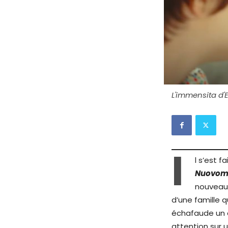
L'immensita d'
I
l s’est 
Nuovo
nouveau 
d’une famille 
échafaude un d
attention sur 