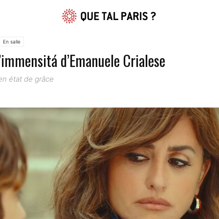
En salle
L’immensitá d’Emanuele Crialese
n état de grâce