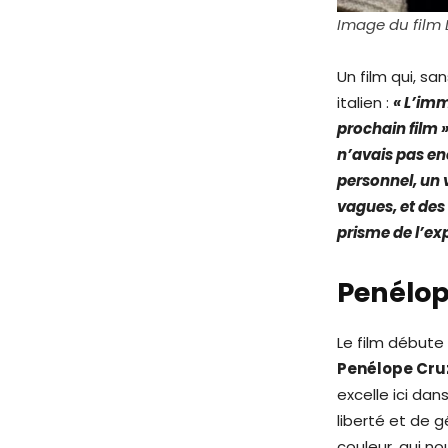
Image du film 
Un film qui, sa
italien :
« L’imm
prochain film »
n’avais pas en
personnel, un 
vagues, et de
prisme de l’exp
Penélo
Le film débute
Penélope Cru
excelle ici dan
liberté et de 
couleur, qui n