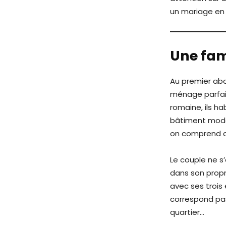
un mariage en 
Une fami
Au premier abor
ménage parfait
romaine, ils h
bâtiment moder
on comprend qu’
Le couple ne s’
dans son propre
avec ses trois
correspond pa
quartier…