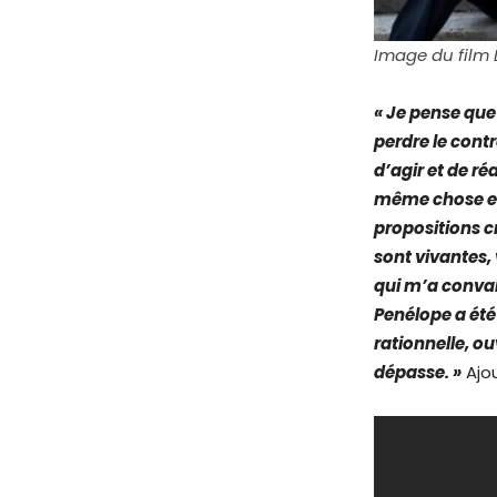
Image du film 
« Je pense que 
perdre le contrô
d’agir et de ré
même chose et 
propositions cr
sont vivantes,
qui m’a convain
Penélope a été 
rationnelle, ou
dépasse. »
Ajou