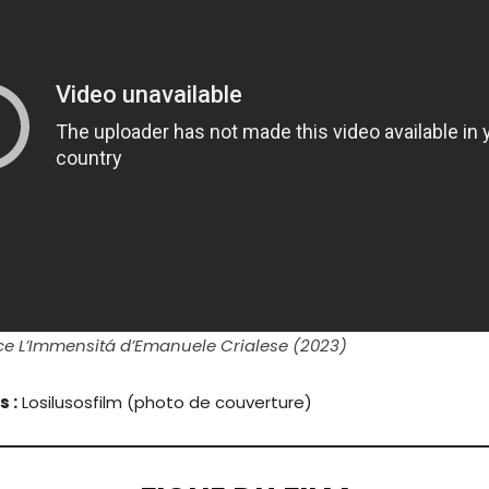
 L’Immensitá d’Emanuele Crialese (2023)
s :
Losilusosfilm (photo de couverture)