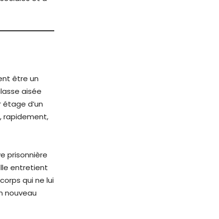
ent être un
classe aisée
r étage d’un
, rapidement,
ve prisonnière
lle entretient
orps qui ne lui
on nouveau