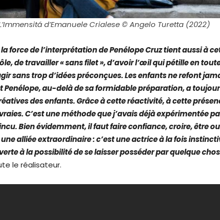
L’Immensitá d’Emanuele Crialese © Angelo Turetta (2022)
la force de l’interprétation de Penélope Cruz tient aussi à ce
le, de travailler « sans filet », d’avoir l’œil qui pétille en tout
agir sans trop d’idées préconçues. Les enfants ne refont jama
Penélope, au-delà de sa formidable préparation, a toujour
éatives des enfants. Grâce à cette réactivité, à cette présen
 vraies. C’est une méthode que j’avais déjà expérimentée par
cu. Bien évidemment, il faut faire confiance, croire, être ou
une alliée extraordinaire : c’est une actrice à la fois instincti
verte à la possibilité de se laisser posséder par quelque chos
te le réalisateur.