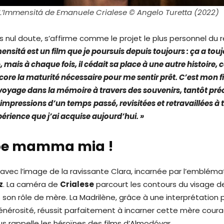
L’Immensitá de Emanuele Crialese © Angelo Turetta (2022)
ns nul doute, s’affirme comme le projet le plus personnel du r
ensitá est un film que je poursuis depuis toujours : ça a tou
, mais à chaque fois, il cédait sa place à une autre histoire,
core la maturité nécessaire pour me sentir prêt. C’est mon fi
voyage dans la mémoire à travers des souvenirs, tantôt préc
s impressions d’un temps
passé, revisitées et retravaillées à 
érience que j’ai acquise aujourd’hui. »
pe mamma mia !
 avec l’image de la ravissante Clara, incarnée par l’embléma
z
. La caméra de
Crialese
parcourt les contours du visage de 
s son rôle de mère. La Madrilène, grâce à une interprétation 
générosité, réussit parfaitement à incarner cette mère cour
ous rappelle les héroïnes des films d’Almodóvar.