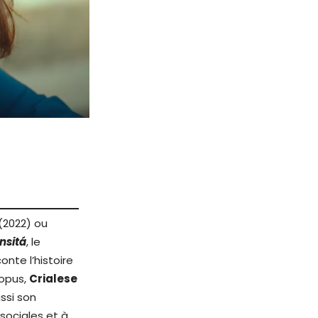
(2022) ou
nsitá
, le
conte l’histoire
 opus,
Crialese
ssi son
sociales et à