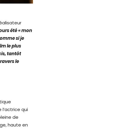
éalisateur
jours été « mon
 comme si je
lm le plus
is, tantôt
travers le
tique
l’actrice qui
pleine de
age, haute en