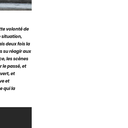
tte volonté de
e situation,
is deux fois la
s su réagir aux
ce, les scènes
 le passé, et
vert, et
ve et
e qui la