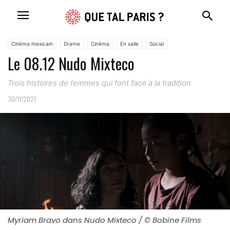
Cinéma mexicain
Drame
Cinéma
En salle
Social
Le 08.12 Nudo Mixteco
Trois histoires de femmes qui font face à la tradition
30/11/2021
Myriam Bravo dans Nudo Mixteco / © Bobine Films