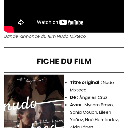
Bande-annonce du film Nudo Mixteco
FICHE DU FILM
Titre original
:
Nudo
Mixteco
De
:
Ángeles Cruz
Avec :
Myriam Bravo,
Sonia Couoh, Eileen
Yañez, Noé Hernández,
Aída López.