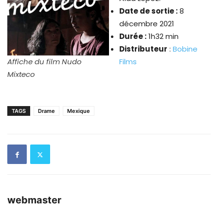
Date de sortie :
8
décembre 2021
Durée :
1h32 min
Distributeur
:
Bobine
Affiche du film Nudo
Films
Mixteco
TAGS
Drame
Mexique
webmaster