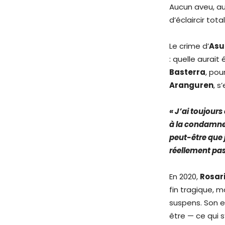
Aucun aveu, au
d’éclaircir tot
Le crime d’
Asu
: quelle aurait
Basterra
, pou
Aranguren
, s
« J’ai toujours
à la condamner.
peut-être que j
réellement pass
En 2020,
Rosari
fin tragique, 
suspens. Son ex
être — ce qui s