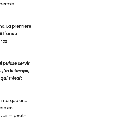
 permis
s. La première
Alfonso
rrez
i puisse servir
 j’ai le temps,
qui s’était
ui marque une
ées en
avoir — peut-