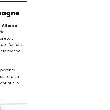
spagne
ar
Alfonso
-de-
ui était
tée. L’enfant,
out le monde
s parents
us tard. La
tant que le