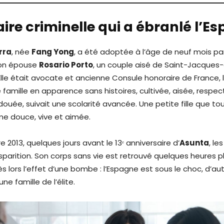
ire criminelle qui a ébranlé l’E
rra
, née
Fang Yong
, a été adoptée à l’âge de neuf mois p
on épouse
Rosario Porto
, un couple aisé de Saint-Jacques
lle était avocate et ancienne Consule honoraire de France, l
e famille en apparence sans histoires, cultivée, aisée, respec
rdouée, suivait une scolarité avancée. Une petite fille que t
e douce, vive et aimée.
 2013, quelques jours avant le 13ᵉ anniversaire d’
Asunta
, le
sparition. Son corps sans vie est retrouvé quelques heures pl
ès lors l’effet d’une bombe : l’Espagne est sous le choc, d’au
e famille de l’élite.