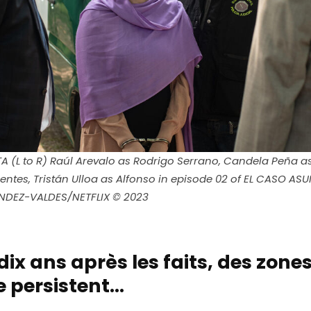
 (L to R) Raúl Arevalo as Rodrigo Serrano, Candela Peña as 
entes, Tristán Ulloa as Alfonso in episode 02 of EL CASO ASU
NDEZ-VALDES/NETFLIX © 2023
dix ans après les faits, des zone
 persistent…