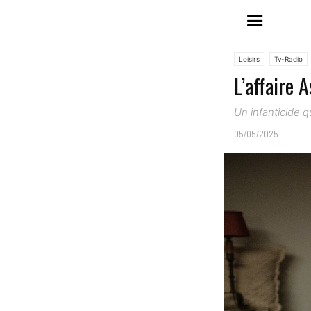
Loisirs
Tv-Radio
L’affaire 
Un infanticide 
05/05/2025