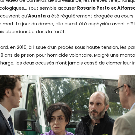
s vidéo de caméras de surveillance, les relevés téléphoniqu
xicologiques… Tout semble accuser
Rosario Porto
et
Alfons
couvrent qu’
Asunta
a été régulièrement droguée au cours 
 mort. Le jour du drame, elle aurait été asphyxiée avant d’ê
is abandonnée dans la forêt.
ard, en 2015, à l’issue d’un procès sous haute tension, les p
8 ans de prison pour homicide volontaire. Malgré une mont
harge, les deux accusés n’ont jamais cessé de clamer leur