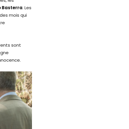
es, les
o Basterra
. Les
des mois qui
tre
arents sont
agne
 innocence.