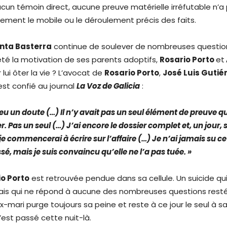
cun témoin direct, aucune preuve matérielle irréfutable n’a
alement le mobile ou le déroulement précis des faits.
nta Basterra
continue de soulever de nombreuses question
 été la motivation de ses parents adoptifs,
Rosario Porto
et
r lui ôter la vie ? L’avocat de
Rosario Porto
,
José Luis Gutié
’est confié au journal
La Voz de Galicia
:
 eu un doute (…) Il n’y avait pas un seul élément de preuve qu
 Pas un seul (…) J’ai encore le dossier complet et, un jour, si
e commencerai à écrire sur l’affaire (…) Je n’ai jamais su ce 
é, mais je suis convaincu qu’elle ne l’a pas tuée. »
o Porto
est retrouvée pendue dans sa cellule. Un suicide q
mais qui ne répond à aucune des nombreuses questions rest
-mari purge toujours sa peine et reste à ce jour le seul à s
’est passé cette nuit-là.