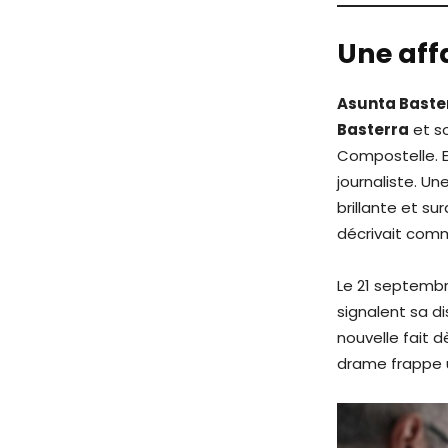
Une affa
Asunta Baste
Basterra
et s
Compostelle. E
journaliste. Un
brillante et su
décrivait comm
Le 21 septembre
signalent sa di
nouvelle fait d
drame frappe un