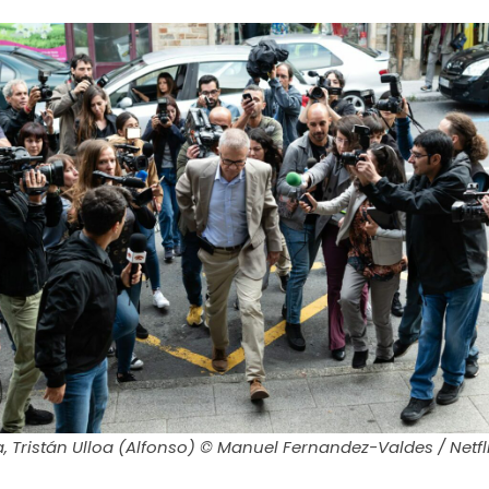
a,
Tristán Ulloa (Alfonso)
© Manuel Fernandez-Valdes / Netfl