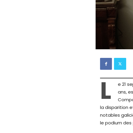
L
e 21 se
ans, e
Compos
la disparition 
notables galic
le podium des 