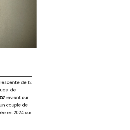
olescente de 12
cques-de-
nta
revient sur
r un couple de
sée en 2024 sur