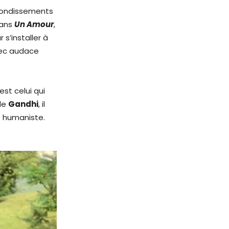
ebondissements
dans
Un Amour
,
 s’installer à
avec audace
est celui qui
 de
Gandhi
, il
t humaniste.