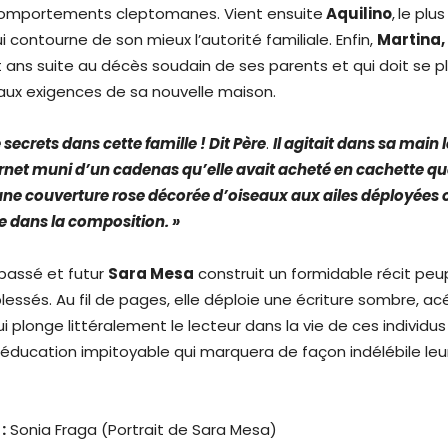
comportements cleptomanes. Vient ensuite
Aquilino
,
le plus
 contourne de son mieux l’autorité familiale. Enfin,
Martina,
 ans suite au décès soudain de ses parents et qui doit se pl
ux exigences de sa nouvelle maison.
e secrets dans cette famille ! Dit Père
.
Il agitait dans sa main 
rnet muni d’un cadenas qu’elle avait acheté en cachette qu
 une couverture rose décorée d’oiseaux aux ailes déployées 
ce dans la composition. »
 passé et futur
Sara Mesa
construit un formidable récit peu
essés. Au fil de pages, elle déploie une écriture sombre, ac
plonge littéralement le lecteur dans la vie de ces individus
éducation impitoyable qui marquera de façon indélébile leur
:
Sonia Fraga (Portrait de Sara Mesa)