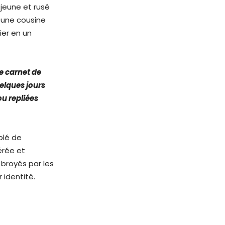
 jeune et rusé
une cousine
ier en un
le carnet de
elques jours
ou repliées
plé de
érée et
 broyés par les
 identité.