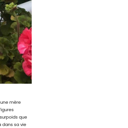
, une mère
figures
n surpoids que
a dans sa vie