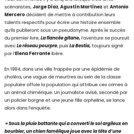
scénaristes,
Jorge Díaz
,
Agustín Martínez
et
Antonio
Mercero
décident de mettre à contribution leurs
talents respectifs pour écrire une histoire ensemble
qu’ils publieront sous un pseudonyme. Après le succès
du premier livre,
La fiancée gitane,
l’aventure se poursuit
avec
Le réseau pourpre
, puis
La Bestia,
toujours signé
par l’
Elena Ferrante
ibère.
En 1984, dans une ville frappée par une épidémie de
choléra, une vague de meurtres au sein de la classe
populaire affole la population qui attribue ces crimes à
un animal chimérique. Un journaliste avisé, secondé par
un policier borgne et une jeune fille orpheline, se lance
alors dans l’enquête.
«
Sous la pluie battante qui a converti le sol argileux en
bourbier, un chien famélique joue avec la tête d’une