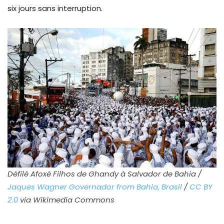
six jours sans interruption.
Défilé Afoxé Filhos de Ghandy à Salvador de Bahia /
Jaques Wagner Governador from Bahia, Brasil
/
CC BY
2.0
via Wikimedia Commons