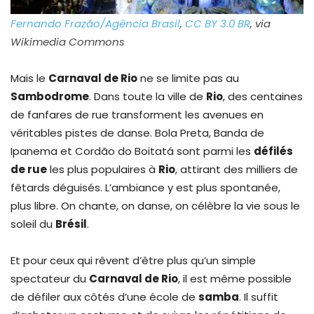
Fernando Frazão/Agência Brasil
,
CC BY 3.0 BR
, via
Wikimedia Commons
Mais le
Carnaval de Rio
ne se limite pas au
Sambodrome
. Dans toute la ville de
Rio
, des centaines
de fanfares de rue transforment les avenues en
véritables pistes de danse. Bola Preta, Banda de
Ipanema et Cordão do Boitatá sont parmi les
défilés
de rue
les plus populaires à
Rio
, attirant des milliers de
fêtards déguisés. L’ambiance y est plus spontanée,
plus libre. On chante, on danse, on célèbre la vie sous le
soleil du
Brésil
.
Et pour ceux qui rêvent d’être plus qu’un simple
spectateur du
Carnaval de Rio
, il est même possible
de défiler aux côtés d’une école de
samba
. Il suffit