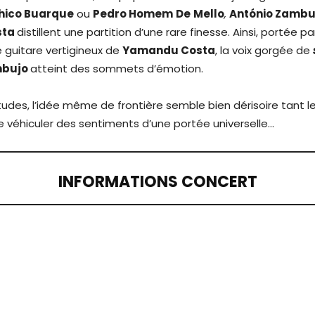
hico Buarque
ou
Pedro Homem
De
Mello
,
António Zamb
sta
distillent une partition d’une rare finesse. Ainsi, portée pa
guitare vertigineux de
Yamandu Costa
, la voix gorgée de
mbujo
atteint des sommets d’émotion.
itudes, l’idée même de frontière semble bien dérisoire tant 
véhiculer des sentiments d’une portée universelle…
INFORMATIONS CONCERT