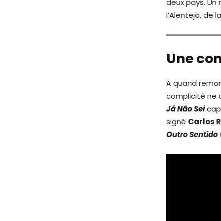
deux pays. Un 
l’Alentejo, de
Une com
À quand remont
complicité ne
Já Não Sei
cap
signé
Carlos 
Outro Sentido