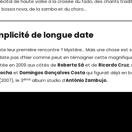
récital de haute volée à la croisée du fado, des chants tradi
 la bossa nova, de la samba et du choro…
plicité de longue date
e leur première rencontre ? Mystère… Mais une chose est sû
 date pas d’hier comme peut en témoigner cette magnifiqu
tée en 2009 aux côtés de
Roberta Sá
et de
Ricardo Cruz
,
Rocha
et
Domingos Gonçalves Costa
qui figurait déjà en 
ème
(2007), le 3
album studio d’
António Zambujo.