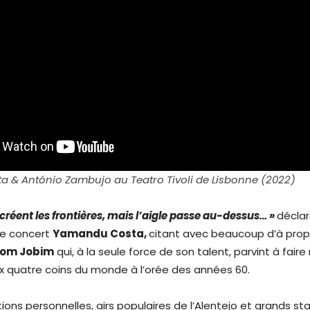
 & António Zambujo au Teatro Tivoli de Lisbonne (2022)
réent les frontières, mais l’aigle passe au-dessus… »
décla
ce concert
Yamandu Costa,
citant avec beaucoup d’à propo
om Jobim
qui, à la seule force de son talent, parvint à faire
 quatre coins du monde à l’orée des années 60.
ions personnelles, airs populaires de l’Alentejo et grands s