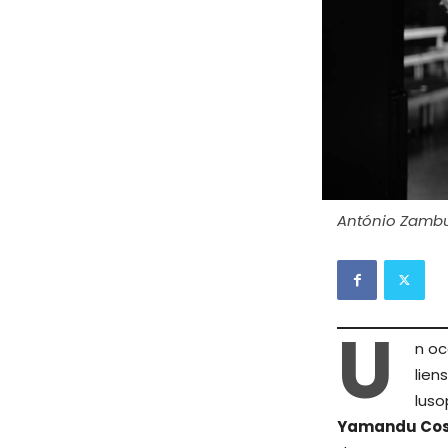
António Zamb
U
n oc
lien
luso
Yamandu Co