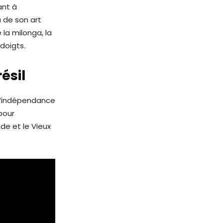
ant à
à de son art
la milonga, la
doigts.
ésil
 l’indépendance
pour
e et le Vieux