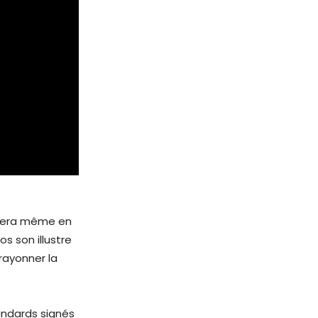
rera même en
s son illustre
 rayonner la
tandards signés