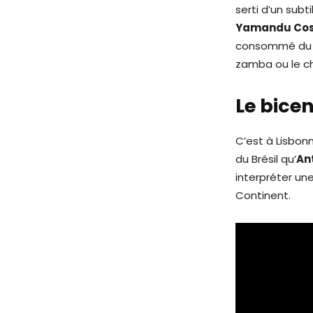
serti d’un subt
Yamandu Co
consommé du ch
zamba ou le ch
Le bice
C’est à Lisbon
du Brésil qu’
An
interpréter un
Continent.