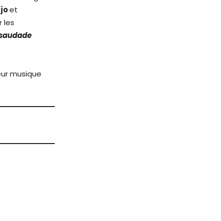
ujo
et
r les
saudade
leur musique