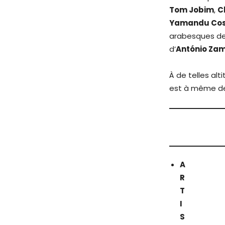
Tom Jobim
,
C
Yamandu Co
arabesques de 
d’
António Za
À de telles alt
est à même de 
A
R
T
I
S