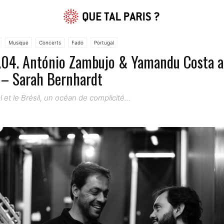
Musique
Concerts
Fado
Portugal
9.04. António Zambujo & Yamandu Costa a
e – Sarah Bernhardt
l et le Brésil, un océan de complicité…