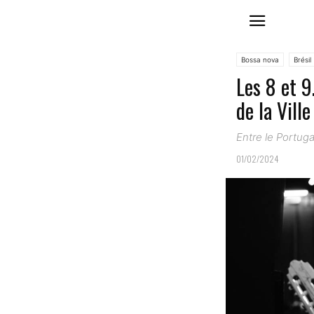
Bossa nova
Brésil
Les 8 et 
de la Vill
Entre le Portuga
01/02/2024