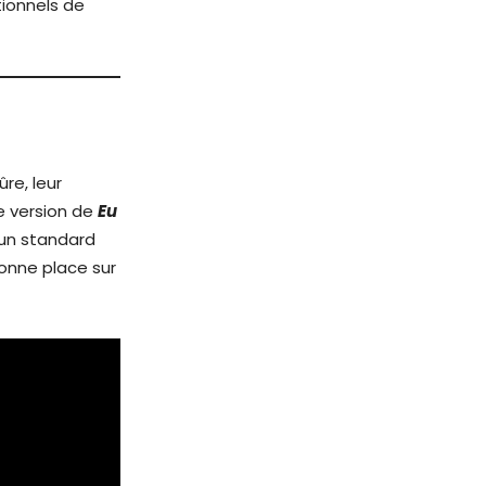
tionnels de
re, leur
e version de
Eu
 un standard
bonne place sur