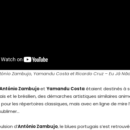
tónio Zambujo, Yamandu Costa et Ricardo Cruz – Eu Já Não
António Zambujo
et
Yamandu Costa
étaient destinés à s
ais et le brésilien, des démarches artistiques similaires ani
our les répertoires classiques, mais avec en ligne de mire l’
 sublimer…
pulsion d’
António Zambujo
, le blues portugais s’est retrouv